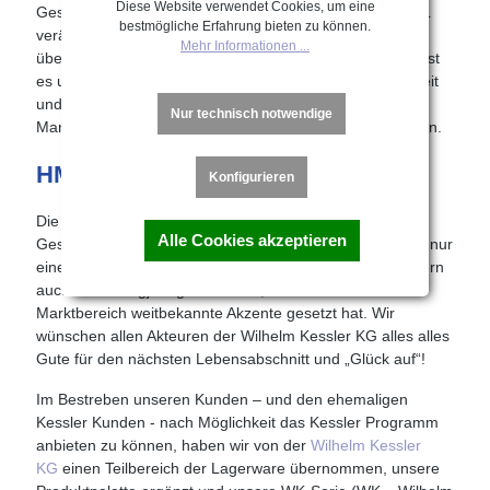
Diese Website verwendet Cookies, um eine
Geschäft – sowohl als Handelspartner für die von HUWIL
bestmögliche Erfahrung bieten zu können.
veräußerten Bereiche als auch mit dem von HUWIL
Mehr Informationen ...
übernommenem Restprogramm – fortzuführen. Wichtig ist
es uns, an den Wurzeln festzuhalten, die für Beständigkeit
und Qualität stehen, gleichzeitig aber auf
Nur technisch notwendige
Marktveränderungen schnell und umfassend zu reagieren.
HMT WK-Serie
Konfigurieren
Die Wilhelm Kessler KG aus Velbert hat ihre
Alle Cookies akzeptieren
Geschäftsaktivitäten eingestellt. Damit verlieren wir nicht nur
einen geschätzten und geachteten Marktbegleiter, sondern
auch einen langjährigen Kunden, der in seinem
Marktbereich weitbekannte Akzente gesetzt hat. Wir
wünschen allen Akteuren der Wilhelm Kessler KG alles alles
Gute für den nächsten Lebensabschnitt und „Glück auf“!
Im Bestreben unseren Kunden – und den ehemaligen
Kessler Kunden - nach Möglichkeit das Kessler Programm
anbieten zu können, haben wir von der
Wilhelm Kessler
KG
einen Teilbereich der Lagerware übernommen, unsere