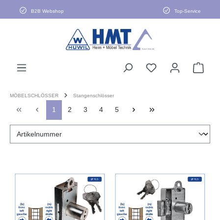
alt springen
B2B Webshop
Top-Service
MÖBELSCHLÖSSER
Stangenschlösser
1
2
3
4
5